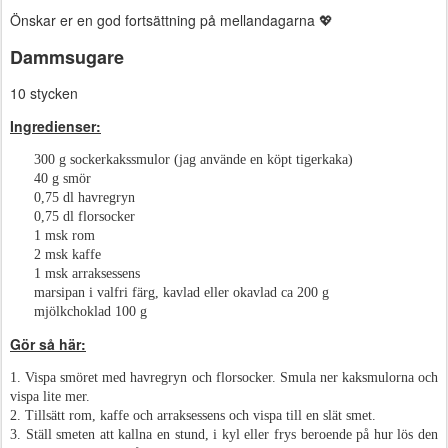
Önskar er en god fortsättning på mellandagarna 💖
Dammsugare
10 stycken
Ingredienser:
300 g sockerkakssmulor (jag använde en köpt tigerkaka)
40 g smör
0,75 dl havregryn
0,75 dl florsocker
1 msk rom
2 msk kaffe
1 msk arraksessens
marsipan i valfri färg, kavlad eller okavlad ca 200 g
mjölkchoklad 100 g
Gör så här:
1. Vispa smöret med havregryn och florsocker. Smula ner kaksmulorna och
vispa lite mer.
2. Tillsätt rom, kaffe och arraksessens och vispa till en slät smet.
3. Ställ smeten att kallna en stund, i kyl eller frys beroende på hur lös den