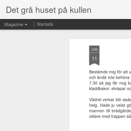
Det grå huset på kullen
Magazine
Startsida
JUN
11
Bestämde mig för att u
och ändå inte behöva st
7.30 så jag får nog k
kladdkakor, elvispar oc
Vädret verkar blir sisåd
helg. Hade ju velat g
mannen till brädgårde
vidare med trappen så a