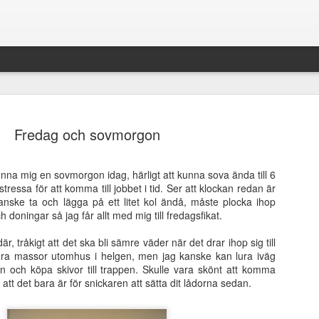
Fredag och sovmorgon
nna mig en sovmorgon idag, härligt att kunna sova ända till 6
ressa för att komma till jobbet i tid. Ser att klockan redan är
Bokrecension - Projek
AUG
anske ta och lägga på ett litet kol ändå, måste plocka ihop
6
av Cecilia Hultberg
h doningar så jag får allt med mig till fredagsfikat.
𝔹𝕆𝕂ℝ𝔼ℂ𝔼ℕ𝕊𝕀𝕆ℕ
är, tråkigt att det ska bli sämre väder när det drar ihop sig till
öra massor utomhus i helgen, men jag kanske kan lura iväg
Titel: Projekt Sinnesro
n och köpa skivor till trappen. Skulle vara skönt att komma
tt det bara är för snickaren att sätta dit lådorna sedan.
Författare: Cecilia Hultberg